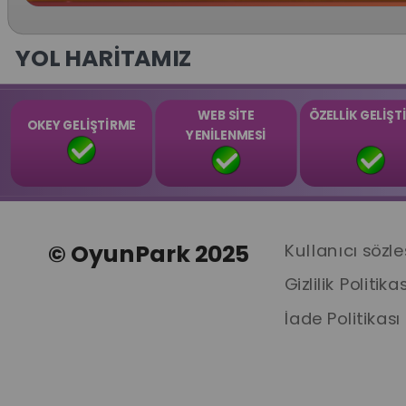
YOL HARİTAMIZ
WEB SİTE
ÖZELLİK GELİŞT
OKEY GELİŞTİRME
YENİLENMESİ
© OyunPark 2025
Kullanıcı sözl
Gizlilik Politikas
İade Politikası