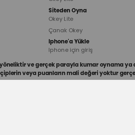
Siteden Oyna
Okey Lite
Çanak Okey
Iphone'a Yükle
Iphone için giriş
e yöneliktir ve gerçek parayla kumar oynama y
iplerin veya puanların mali değeri yoktur gerç