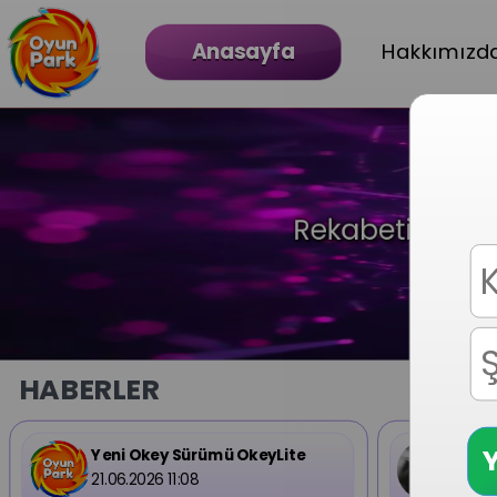
Anasayfa
Hakkımızd
Rekabeti sosyal
HABERLER
Y
Yeni Okey Sürümü OkeyLite
Vide
21.06.2026 11:08
04.08