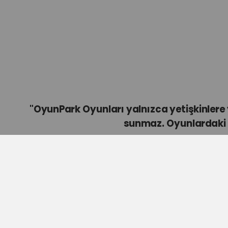
"OyunPark Oyunları yalnızca yetişkinler
sunmaz. Oyunlardaki ç