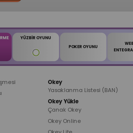
İRME
YÜZBİR OYUNU
WE
POKER OYUNU
ENTEGR
eşmesi
Okey
Yasaklanma Listesi (BAN)
ı
Okey Yükle
Çanak Okey
Okey Online
Okey Lite