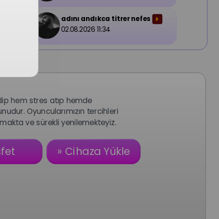
I
adını andıkca titrer nefes
im
02.08.2026 11:34
dip hem stres atıp hemde
unudur. Oyuncularımızın tercihleri
akta ve sürekli yenilemekteyiz.
şfet
» Cihaza Yükle