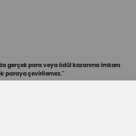
a da gerçek para veya ödül kazanma imkanı
ek paraya çevirilemez."