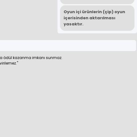
Oyun içi ürünlerin (çip) oyun
içerisinden aktarılması
yasaktır.
veya ödül kazanma imkanı sunmaz.
irilemez."