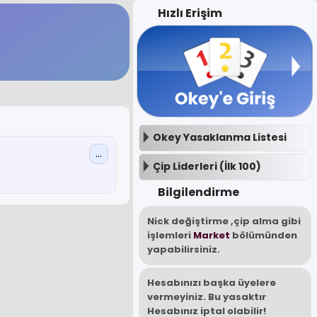
Hızlı Erişim
Okey Yasaklanma Listesi
...
Çip Liderleri (İlk 100)
Bilgilendirme
Nick değiştirme ,çip alma gibi
işlemleri
Market
bölümünden
yapabilirsiniz.
Hesabınızı başka üyelere
vermeyiniz. Bu yasaktır
Hesabınız iptal olabilir!