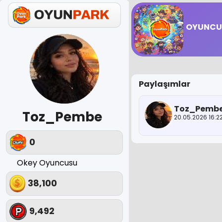
OYUNCU 
Paylaşımlar
Toz_Pemb
Toz_Pembe
20.05.2026 16:2
0
Okey Oyuncusu
38,100
9,492