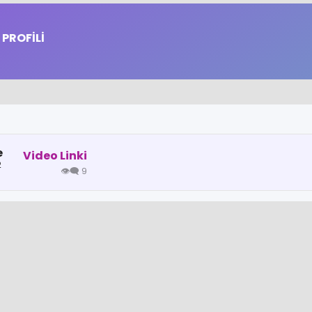
PROFİLİ
e
Video Linki
2
👁️‍🗨️ 9